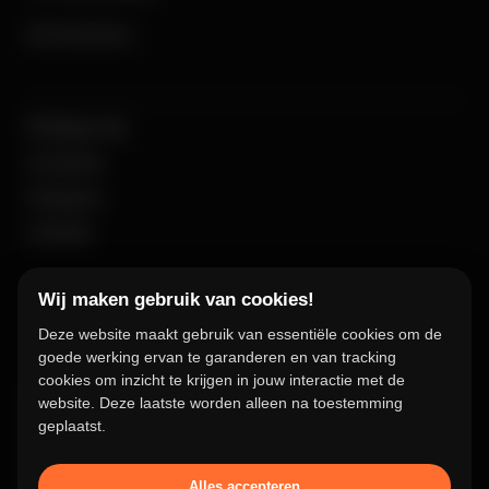
Get directions
Follow Us
Facebook
Instagram
LinkedIn
Wij maken gebruik van cookies!
Deze website maakt gebruik van essentiële cookies om de
goede werking ervan te garanderen en van tracking
cookies om inzicht te krijgen in jouw interactie met de
Start jouw project
website. Deze laatste worden alleen na toestemming
Privacy
geplaatst.
Algemene Voorwaarden
Cookies beheren
Alles accepteren